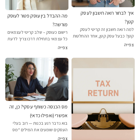
איך לבחור רואה חשבון לעסק
מה ההבדל בין עוסק פטור לעוסק
קטן?
מורשה?
למה רואה חשבון זה קריטי לעסק
רישום כעוסק – שלב קריטי לעצמאים
קטן? כבעל עסק קטן, אחד ההחלטות
כל עצמאי בתחילת דרכו צריך לדעת
החשובות ביותר שתקבל היא בחירת
צפייה
את ההבדל בין עוסק פטור לעוסק
צפייה
רואה החשבון שילווה אותך. רואה
מורשה – וזה לא רק טכני, אלא
חשבון טוב הוא לא רק מי שמגיש
משפיע על ההתנהלות הכלכלית,
דוחות בזמן – הוא שותף לצמיחה, מגן
החוקית והמיסוי של העסק שלך.
עליך מול הרשויות,
הבנה נכונה של ההבדלים תעז
מס הכנסה כשותף עסקי? כן, זה
אפשרי (ואפילו כדאי)
בוא נדבר רגע בכנות — רוב בעלי
העסקים שומעים את המילים “מס
הכנסה” ומרגישים מן חרדה קלה.
צפייה