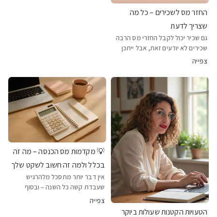
והאמת? זה מובן לגמרי במשך שנים
החזר מס לשכירים – כל מה
לימדו אותנו לפחד: מכתבים,
ביקורות, דוחות, חוקים. אבל מה אם
שצריך לדעת
אגיד לך שברגע שמבינים א
גם שכיר יכול לקבל החזרי מס הרבה
שכירים לא יודעים זאת, אבל ייתכן
שמגיע להם החזר מס של אלפי
צפייה
שקלים מרשות המסים. הסיבה
פשוטה – מס הכנסה מנוכה לפי
חישוב שנתי משוער, וכאשר בפועל
היו שינויים במהלך השנה (כמו
💡 מקדמות מס הכנסה – מה זה
בכלל ולמה זה חשוב לשקט שלך
אין דבר יותר מתסכל מלהרגיש
שעבדת קשה כל השנה – ובסוף
לגלות שאתה חייב אלפי שקלים למס
צפייה
הכנסה. החדשות הטובות? אפשר
הטעויות הקטנות שעולות ביוקר