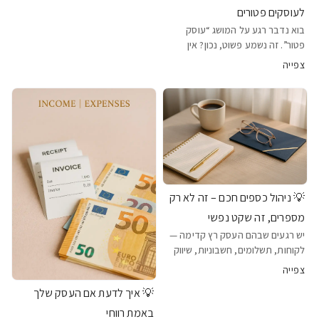
למנוע את זה בקלות. מקדמות מס
לעוסקים פטורים
הכנסה הן לא עוד הוצאה- הן הדרך
בוא נדבר רגע על המושג “עוסק
שלך לוודא שהעסק שלך מתנהל נכו
פטור”. זה נשמע פשוט, נכון? אין
תשלום מע״מ, פחות בירוקרטיה,
צפייה
נראה כי גם פחות כאב ראש. בדיוק
שם מתחבאות הטעויות הקטנות—
טעויות קטנות שבמצטבר? שוות המון
כסף, המון מיסים אז מה ה
💡 ניהול כספים חכם – זה לא רק
מספרים, זה שקט נפשי
יש רגעים שבהם העסק רץ קדימה —
לקוחות, תשלומים, חשבוניות, שיווק
ברשתות— והכול קורה מהר. ויחד עם
צפייה
הריצה גם עולות המחשבות: "יש לי
💡 איך לדעת אם העסק שלך
מספיק כסף לחודש הבא?" "אני
משלמת יותר מדי מס?" "לאן כל
באמת רווחי