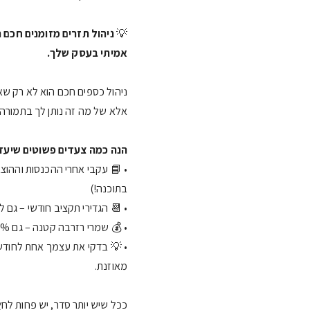
💡
ניהול תזרים מזומנים חכם 
אמיתי בעסק שלך.
ניהול כספים חכם הוא לא רק שא
אלא של מה זה נותן לך בתמורה: 
הנה כמה צעדים פשוטים שיעזר
• 📘 עקבי אחרי ההכנסות וההוצא
בתוכנה!)
• 📆 הגדירי תקציב חודשי – גם
• 💰 שמרי רזרבה קטנה – גם 5% מההכנסות יכולים להפוך לכרית ביטחון.
• 💡 בדקי את עצמך אחת לחודש
מאוזנת.
ככל שיש יותר סדר, יש פחות לחץ