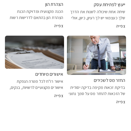
הצהרת הון
ייעוץ לפתיחת עסק
הכנה מקצועית ומדויקת הכנת
שיחה אחת שיכולה לשנות את הדרך
הצהרת הון בהתאם לדרישות רשות
שלך כעצמאי יש לך רעיון, כיוון, אולי
המסים, תוך הקפדה על כל פרט קטן
אפילו לקוחות ראשונים – אבל לא
צפייה
צפייה
ועמידה מלאה בהנחיות. השוואת הון
בטוח/ה איך מתחילים נכון? הייעוץ
בין הצהרות כאשר מדובר בהצהרת
שלי נועד לעשות לך סדר. בשיחה של
הון שנייה ואילך, נערכת השוואה
שעה תקבל/י תמונה מלאה: מה
יסודית בין ההצהרות לבחי
ההבדלים בין עו
אישורים מיוחדים
החזר מס לשכירים
אישור רו"ח לכל מטרה הנפקת
בדיקת זכאות מקיפה בדיקה יסודית
אישורים מקצועיים לרשויות, בנקים,
של הזכאות להחזר מס על סמך נתוני
משכנתאות, מכרזים וגופים נוספים –
צפייה
השכר, נקודות הזיכוי והוצאות מוכרות
לפי הצורך והפורמט הנדרש. מהירות,
צפייה
– כדי לוודא שלא השארתם כסף על
בהירות ומקצועיות האישורים
השולחן. הגשה יעילה לרשות המסים
מנוסחים בשפה ברורה, מדויקת
הכנת הבקשה בצורה מדויקת
ומקצועית – בדיוק כפי ש
ומותאמת לדרישות,